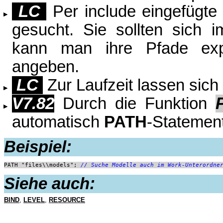
LC
Per include eingefügte 
gesucht. Sie sollten sich i
kann man ihre Pfade exp
angeben.
LC
Zur Laufzeit lassen sic
V7.82
Durch die Funktion
automatisch
PATH
-Statement
Beispiel:
PATH "files\\models"; 
// Suche Modelle auch im Work-Unterordne
Siehe auch:
BIND
,
LEVEL
,
RESOURCE