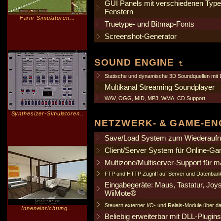
GUI Panels mit verschiedenen Type
Fenstern
Farm-Simulatoren...
Truetype- und Bitmap-Fonts
Screenshot-Generator
SOUND ENGINE
Statische und dynamische 3D Soundquellen mit 
Multikanal Streaming Soundplayer
WAV, OGG, MID, MP3, WMA, CD Support
Synthesizer-Simulatoren..
NETZWERK- & GAME-EN
Save/Load System zum Wiederaufnah
Client/Server System für Online-Ga
Multizone/Multiserver-Support für ma
FTP und HTTP Zugriff auf Server und Datenbank
Eingabegeräte: Maus, Tastatur, Joy
WiiMote®
Steuern externer I/O- und Relais-Module über 
Inneneinrichtung...
Beliebig erweiterbar mit DLL-Plugins