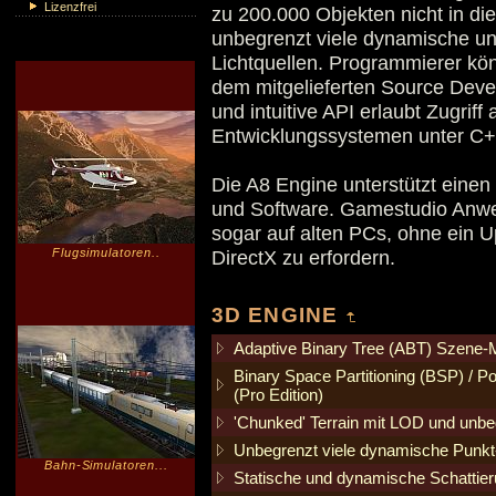
Lizenzfrei
zu 200.000 Objekten nicht in di
unbegrenzt viele dynamische un
Lichtquellen. Programmierer kö
dem mitgelieferten Source Deve
und intuitive API erlaubt Zugriff
Entwicklungssystemen unter C++
Die A8 Engine unterstützt eine
und Software. Gamestudio Anwen
sogar auf alten PCs, ohne ein 
Flugsimulatoren..
DirectX zu erfordern.
3D ENGINE
Adaptive Binary Tree (ABT) Szene-M
Binary Space Partitioning (BSP) / Pot
(Pro Edition)
'Chunked' Terrain mit LOD und unbeg
Unbegrenzt viele dynamische Punkt-
Bahn-Simulatoren...
Statische und dynamische Schattier