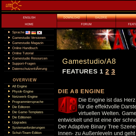
ENGLISH
DOWNLOAD
GALERIE
HOME
FORUM
FEAT
Sprache
Gamestudio Versionen
Gamestudio Magazin
Online Handbuch
Online Tutorial
Gamestudio Resourcen
Gamestudio/A8
Support-Fragen
DatenschutzerklÃ¤rung
FEATURES 1
2
3
OVERVIEW
A8 Engine
DIE A8 ENGINE
Physik-Engine
Netzwerk-Engine
Die Engine ist das Herz
Programmiersprache
für die effektvolle Dar
Die Editoren
Die Game-Templates
virtuellen Welten. Gam
Die Editionen
entwickelt und ist eine der schn
Upgrades
Der Adaptive Binary Tree Szene
Systemanforderungen
Innen- zu Außenleveln und geht 
Schul-/Team-Edition