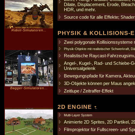
Dilate, Displacement, Erode, Bleac
HDR, und mehr.
Source code für alle Effekte; Shad
Robot-Simulatoren...
PHYSIK & KOLLISIONS-
Zwei polygonale Kollisionssysteme 
Physik-Objekte mit realistischer Schwerkraft, Dä
Realistische Raycast-Fahrzeugsimu
Angel-, Kugel-, Rad- und Schiebe-G
Universalgelenk
Bewegungspfade für Kamera, Akteur
3D-Objekte können per Maus angekl
Bagger-Simulatoren...
Zeitlupe / Zeitraffer-Effekt
2D ENGINE
Multi-Layer System
Animierte 2D Sprites, 2D Partikel, 
Filmprojektor für Fullscreen- und Sp