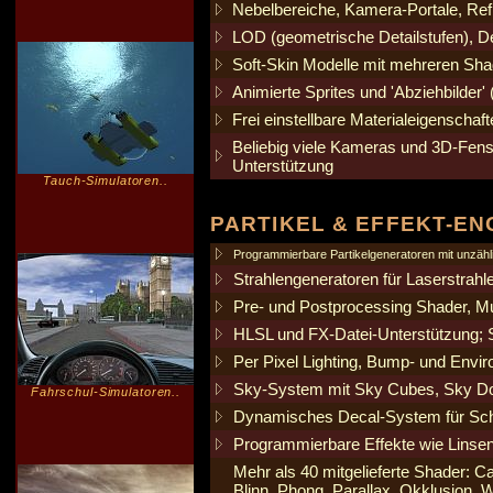
Nebelbereiche, Kamera-Portale, Ref
LOD (geometrische Detailstufen), D
Soft-Skin Modelle mit mehreren Sha
Animierte Sprites und 'Abziehbilder'
Frei einstellbare Materialeigenscha
Beliebig viele Kameras und 3D-Fens
Unterstützung
Tauch-Simulatoren..
PARTIKEL & EFFEKT-EN
Programmierbare Partikelgeneratoren mit unzähli
Strahlengeneratoren für Laserstrah
Pre- und Postprocessing Shader, Mul
HLSL und FX-Datei-Unterstützung; S
Per Pixel Lighting, Bump- und Envir
Sky-System mit Sky Cubes, Sky Do
Fahrschul-Simulatoren..
Dynamisches Decal-System für Schu
Programmierbare Effekte wie Linsenr
Mehr als 40 mitgelieferte Shader: 
Blinn, Phong, Parallax, Okklusion, 