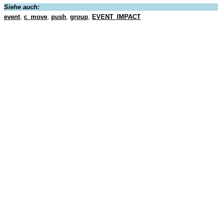
Siehe auch:
event
,
c_move
,
push
,
group
,
EVENT_IMPACT