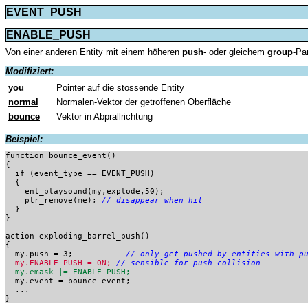
EVENT_PUSH
ENABLE_PUSH
Von einer anderen Entity mit einem höheren
push
- oder gleichem
group
-Pa
Modifiziert:
you
Pointer auf die stossende Entity
normal
Normalen-Vektor der getroffenen Oberfläche
bounce
Vektor in Abprallrichtung
Beispiel:
function bounce_event()

{

  if (event_type == EVENT_PUSH)

  {

    ent_playsound(my,explode,50);

    ptr_remove(me); 
// disappear when hit
  }

}

action exploding_barrel_push() 

{

  my.push = 3;		 
// only get pushed by entities with p
  my.ENABLE_PUSH = ON;
// sensible for push collision
my.emask |= ENABLE_PUSH;
  my.event = bounce_event;

  ...

}