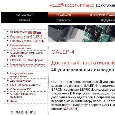
AUF DEUTSCH
ПРОДУКЦИЯ
ПРОГРАММИРУЮЩИЕ 
ГЛАВНАЯ
ЗАГРУЗИТЬ
ПОДДЕРЖИ
Выбор языка
Программатор GALEP-5
Программатор GALEP-5D
Сравнительные
характеристики
GALEP-4
Одноплатный компьютер
ARM*EVA
PICstick USB Платформа
Доступный портативный
Индивидуальные решения
40 универсальных выводов,
Поддерживаемые
микросхемы
Дистрибьютеры
GALEP-4 - это профессиональный универ
FAQ Вопросы и ответы
карманного формата. GALEP-4 программ
Обновления ПО
EPROM, серийные EEPROM, микроконтролл
микросхем в DIP корпусе и имеющих до 40 
GALEP: Прошлое и
будущее
дополнительных адаптеров. Программатор
персональному компьютеру через LPT пор
Анонс
возможностей существует версия GALEP-а
портом (
GALEP-5
).
ОГЛАВЛЕНИЕ