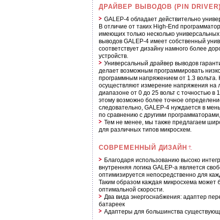
ДРАЙВЕР ВЫВОДОВ (PIN DRIVER
GALEP-4 обладает действительно униве
В отличие от таких High-End программаторо
имеющих только несколько универсальных 
выводов GALEP-4 имеет собственный унив
соответствует дизайну намного более до
устройств.
Универсальный драйвер выводов гаранти
делает возможным программировать низк
программным напряжением от 1.3 вольта.
осуществляют измерение напряжения на л
диапазоне от 0 до 25 вольт с точностью в 
этому возможно более точное определение
следовательно, GALEP-4 нуждается в мен
по сравнению с другими программаторами, 
Тем не менее, мы также предлагаем шир
для различных типов микросхем.
СОВРЕМЕННЫЙ ДИЗАЙН
Благодаря использованию высоко интег
внутренняя логика GALEP-а является сво
оптимизируется непосредственно для каж
Таким образом каждая микросхема может б
оптимальной скорости.
Два вида энергоснабжения: адаптер пер
батареек
Адаптеры для большинства существующи