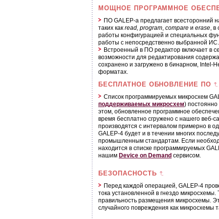
МОЩНОЕ ПРОГРАММНОЕ ОБЕСП
ПО GALEP-а предлагает всесторонний н
таких как
read,
program
,
compare
и
erase
, в
работы конфигурацией и специальных фун
работы с непосредственно выбранной ИС.
Встроенный в ПО редактор включает в с
возможности для редактирования содержа
сохранено и загружено в бинарном, Intel-H
форматах.
БЕСПЛАТНОЕ ОБНОВЛЕНИЕ ПО
Список программируемых микросхем GAL
поддерживаемых микросхем
) постоянно
этом, обновленное программное обеспече
время бесплатно сгружено с нашего веб-с
производятся с интервалом примерно в од
GALEP-4 будет и в течении многих послед
промышленным стандартам. Если необход
находится в списке программируемых GAL
нашим
Device on Demand
сервисом.
БЕЗОПАСНОСТЬ
Перед каждой операцией, GALEP-4 пров
тока установленной в гнездо микросхемы. 
правильность размещения микросхемы. Эт
случайного повреждения как микросхемы т