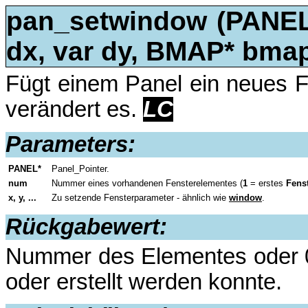
pan_setwindow
(PANEL*
dx, var dy, BMAP* bmap,
Fügt einem Panel ein neues F
verändert es.
LC
Parameters:
PANEL*
Panel_Pointer.
num
Nummer eines vorhandenen Fensterelementes (
1
= erstes
Fens
x, y, ...
Zu setzende Fensterparameter - ähnlich wie
window
.
Rückgabewert:
Nummer des Elementes oder 0
oder erstellt werden konnte.