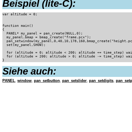
Beispiel (lite-C):
var altitude = 0;

function main()

{

  PANEL* my_panel = pan_create(NULL,0);

  my_panel.bmap = bmap_create("frame.pcx");

  pan_setwindow(my_panel,0,40,10,178,160,bmap_create("height.pc
  set(my_panel,SHOW);

  for (altitude = 0; altitude < 200; altitude += time_step) wai
  for (altitude = 200; altitude > 0; altitude -= time_step) wai
}
Siehe auch:
PANEL
,
window
,
pan_setbutton
,
pan_setslider
,
pan_setdigits
,
pan_set