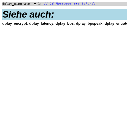
dplay_pingrate  = 1; 
// 16 Messages pro Sekunde
Siehe auch:
dplay_encrypt
,
dplay_latency
,
dplay_bps
,
dplay_bpspeak
,
dplay_entrat