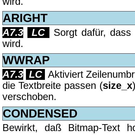
wird.
ARIGHT
A7.3
LC
Sorgt dafür, dass
wird.
WWRAP
A7.3
LC
Aktiviert Zeilenumb
die Textbreite passen (
size_x
verschoben.
CONDENSED
Bewirkt, daß Bitmap-Text h