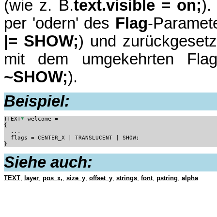
(wie z. B.
text.visible = on;
).
per 'odern' des
Flag
-Paramete
|= SHOW;
) und zurückgesetz
mit dem umgekehrten Flag
~SHOW;
).
Beispiel:
TTEXT
*
 welcome =

{

  ...

  flags = CENTER_X | TRANSLUCENT | SHOW;

}
Siehe auch:
TEXT
,
layer
,
pos_x,
,
size_y
,
offset_y
,
strings
,
font
,
pstring
,
alpha