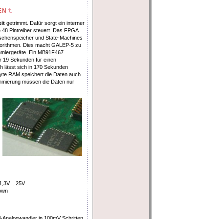
EN
it
getrimmt. Dafür sorgt ein interner
48 Pintreiber steuert. Das FPGA
wischenspeicher und State-Machines
orithmen. Dies macht GALEP-5 zu
ammiergeräte. Ein MB91F467
nur 19 Sekunden für einen
h lässt sich in 170 Sekunden
Byte RAM speichert die Daten auch
ammierung müssen die Daten nur
,3V .. 25V
down
-Analogwandler in 100mV Schritten