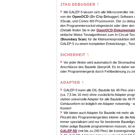
JTAG DEBUGGER
Mit GALEP-5 lassen sich alle Mikrocontroller mit
von der
OpenOCD
(
O
n
C
hip
D
ebugger) Software 
XScale, und Cortex-M3 Prozessoren. Der zu debug
den Programmiersockel eingesteckt oder über de
(Details finden Sie in der
OpenOCD-Dokumentati
einfache Weise Testalgorithmen zum In-Circuit-Te
(
Boundary Scan
) für die Kleinserienproduktion de
GALEP-5 zu einem kompletten Entwicklungs-, Test
SICHERHEIT
Vor jeder Aktion wird automatisch die Stromaufnah
Anschlüsse des Bauteils überprüft. Es ist daher w
oder Programmiergerät durch Fehlbedienung zu ze
ADAPTER
GALEP-5 kann alle DIL-Bauteile bis 48 Pins und m
(ca. 7,5 bis 16 mm) ohne zusätzliche Adapter p
stehen universelle Adapter für alle Bauteile bis 48 
Gehäuseform ist lediglich ein Adapter notwendig - w
Kosten!
Wir bieten auch Adapter für Bauteile mit mehr als 
Pinzahl des Programmiergerätes kleiner als die Adap
immer spezialisiert und nur für bestimmte Bauteilg
höher polige Bauteile programmieren müssen, ist ev
GALEP-5D
(mit bis zu 240 Pins) die kostengünstig