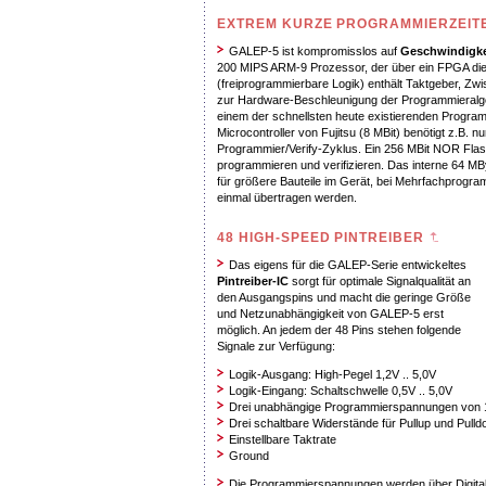
EXTREM KURZE PROGRAMMIERZEIT
GALEP-5 ist kompromisslos auf
Geschwindigke
200 MIPS ARM-9 Prozessor, der über ein FPGA die 
(freiprogrammierbare Logik) enthält Taktgeber, Z
zur Hardware-Beschleunigung der Programmieralg
einem der schnellsten heute existierenden Progr
Microcontroller von Fujitsu (8 MBit) benötigt z.B. 
Programmier/Verify-Zyklus. Ein 256 MBit NOR Flas
programmieren und verifizieren. Das interne 64 M
für größere Bauteile im Gerät, bei Mehrfachprogr
einmal übertragen werden.
48 HIGH-SPEED PINTREIBER
Das eigens für die GALEP-Serie entwickeltes
Pintreiber-IC
sorgt für optimale Signalqualität an
den Ausgangspins und macht die geringe Größe
und Netzunabhängigkeit von GALEP-5 erst
möglich. An jedem der 48 Pins stehen folgende
Signale zur Verfügung:
Logik-Ausgang: High-Pegel 1,2V .. 5,0V
Logik-Eingang: Schaltschwelle 0,5V .. 5,0V
Drei unabhängige Programmierspannungen von 1
Drei schaltbare Widerstände für Pullup und Pull
Einstellbare Taktrate
Ground
Die Programmierspannungen werden über Digital