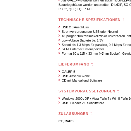
Alle GALEP-4 Adapter können auch mit GALEP-5 
Bauteilegehäuse werden unterstützt: DIL/DIP, S
PLCC, QFP, TQFP, MLF.
TECHNISCHE SPEZIFIKATIONEN
USB 2.0 Anschluss
Stromversorgung per USB oder Netzteil
48-poliger Nullkraftsockel mit 48 universellen Pin
Low-Voltage Bauteile bis 1,3V
Speed bis 1.3 Mbps für parallele, 0.4 Mbps für ser
64 MB interner Datenspeicher
Format 80 x 115 x 33 mm (+7mm Sockel), Gewic
LIEFERUMFANG
GALEP-5
USB-Anschlußkabel
CD mit Manual und Software
SYSTEMVORAUSSETZUNGEN
Windows 2000 / XP / Vista / Win 7 / Win 8 / Win 1
USB-1.0 oder 2.0 Schnittstelle
ZULASSUNGEN
CE
,
RoHS
.