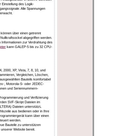
r Einstellung des Logik-
ngangssignale. Alle Spannungen
erwacht.
 können über einen getrennt
 Nullkraftsockel abgegriffen werden.
tem Informationen zur Verdrahtung des
pter
kann GALEP-5 bis zu 32 CPU-
 2000, XP, Vista, 7, 8, 10, und
ammieren, Vergleichen, Löschen,
 ausgewählten Bauteils komfortabel
l-Hex-, Motorola-S- oder JEDEC-
ktionen und Seriennummern-
rogrammierung und Verifizierung
erden SVF-Skript Dateien im
LTERA) Dateien unterstützt
.
lszeile aus bedienen oder in Ihre
Programmiergerät kann über einen
teuert werden.
eue Bauteile zu unterstützen
 unserer Website bereit.