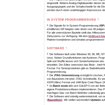
eingestellt. Weitere Analog-Digitalwandler dienen de
Ausgangspegels und der Schaltschwelle für die Ei
werden durch einen unabhängigen Koprozessor üb
IN SYSTEM PROGRAMMIERUNG
Die Signale für In-System-Programmierung (
ISP
)
erhältlichen ISP Adapter oder direkt vom 48 poligen
Für alle unterstützten Bauteile stellt das Hilfesys
Zielsystems zur Verfügung. Mit dem
Multiboard Ada
Platinen kontaktieren und simultan programmieren!
SOFTWARE
Die Software läuft unter Windows 95, 98, ME, NT4,
Linux. Neben Grundfunktionen wie Auslesen, Progr
Split und Shuffle lassen sich Sonderfunktionen des
einstellen. Der Editor unterstützt das Binär-, Inte
Format. Für Serienproduktion gibt es Statistikfun
Programmierung.
Die
JTAG Unterstützung
ermöglicht Löschen, P
von Bausteinen mit einer JTAG-Schnittstelle. Es w
XSVF(Xilinx) Format und JAM Byte-Code Player (A
Im
Batch mode
läßt sich GALEP-5 von der Befeh
eigene Produktionssoftware implementieren. Das 
mächtigen Satz von Batch-Befehlen vollständig ges
Die Software wird ständig weiterentwickelt, um n
(
Bauteilliste
). Wir stellen wöchentlich
Updates
auf