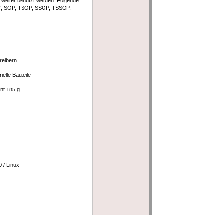
weiter benutzt werden. Folgende
OIC, SOP, TSOP, SSOP, TSSOP,
treibern
ielle Bauteile
ht 185 g
0 / Linux