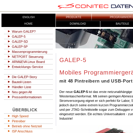
ENGLISH
PRODUKTE
PROGRAMMIERGE
HOME
DOWNLOAD
BAUTEILE
Warum GALEP?
GALEP-5
GALEP-5D
GALEP-5P
Massenprogrammierung
NETPORT Steuerung
GALEP-5
ARM&EVA Linux Board
Entwicklungs-Service
Mobiles Programmierger
Die GALEP-Story
mit 48 Pintreibern und USB-Port
Bauteil-Listen
Händler-Liste
Der neue
GALEP-5
ist das erste netzunabhängige
Neu gegen Alt
Westentaschenformat. Mit seinen geringen Abmes
Presseinformationen
Stromversorgung eignet er sich perfekt für Labor, 
jedoch durch seine extrem kurzen Programmierzeit
ÜBERBLICK
und per JTAG-Schnittstelle sogar zum Debuggen vo
eingesetzt werden. Ein echtes Universaltalent - zum
High Speed
Industrie!
Pintreiber
Betrieb ohne Netzteil
ISP Anschluss