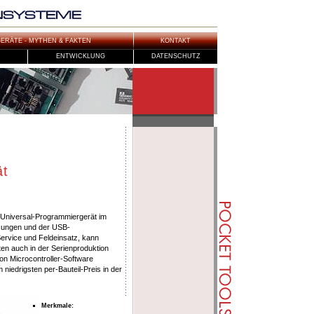
RÄTE - MYTHEN & FAKTEN
KONTAKT
ENTWICKLUNG
DATENSCHUTZ
ät
 Universal-Programmiergerät im
sungen und der USB-
Service und Feldeinsatz, kann
en auch in der Serienproduktion
n Microcontroller-Software
 niedrigsten per-Bauteil-Preis in der
Merkmale
: