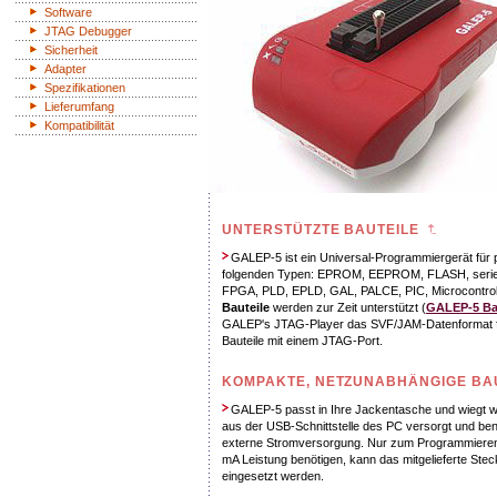
Software
JTAG Debugger
Sicherheit
Adapter
Spezifikationen
Lieferumfang
Kompatibilität
UNTERSTÜTZTE BAUTEILE
GALEP-5 ist ein Universal-Programmiergerät für 
folgenden Typen: EPROM, EEPROM, FLASH, seri
FPGA, PLD, EPLD, GAL, PALCE, PIC, Microcontrol
Bauteile
werden zur Zeit unterstützt (
GALEP-5 Bau
GALEP's JTAG-Player das SVF/JAM-Datenformat für
Bauteile mit einem JTAG-Port.
KOMPAKTE, NETZUNABHÄNGIGE B
GALEP-5 passt in Ihre Jackentasche und wiegt we
aus der USB-Schnittstelle des PC versorgt und ben
externe Stromversorgung. Nur zum Programmieren 
mA Leistung benötigen, kann das mitgelieferte Stec
eingesetzt werden.