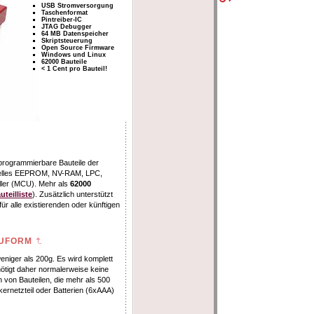
USB Stromversorgung
Taschenformat
Pintreiber-IC
JTAG Debugger
64 MB Datenspeicher
Skriptsteuerung
Open Source Firmware
Windows und Linux
62000 Bauteile
< 1 Cent pro Bauteil!
programmierbare Bauteile der
elles EEPROM, NV-RAM, LPC,
ler (MCU). Mehr als
62000
teilliste
). Zusätzlich unterstützt
 alle existierenden oder künftigen
AUFORM
niger als 200g. Es wird komplett
ötigt daher normalerweise keine
von Bauteilen, die mehr als 500
kernetzteil oder Batterien (6xAAA)