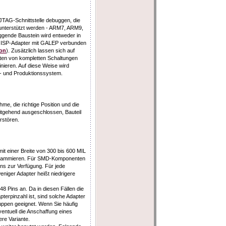
 JTAG-Schnittstelle debuggen, die
unterstützt werden - ARM7, ARM9,
gende Baustein wird entweder in
n ISP-Adapter mit GALEP verbunden
on
). Zusätzlich lassen sich auf
sten von kompletten Schaltungen
finieren. Auf diese Weise wird
- und Produktionssystem.
me, die richtige Position und die
eitgehend ausgeschlossen, Bauteil
rstören.
it einer Breite von 300 bis 600 MIL
rogrammieren. Für SMD-Komponenten
Pins zur Verfügung. Für jede
eniger Adapter heißt niedrigere
48 Pins an. Da in diesen Fällen die
terpinzahl ist, sind solche Adapter
ruppen geeignet. Wenn Sie häufig
entuell die Anschaffung eines
ere Variante.